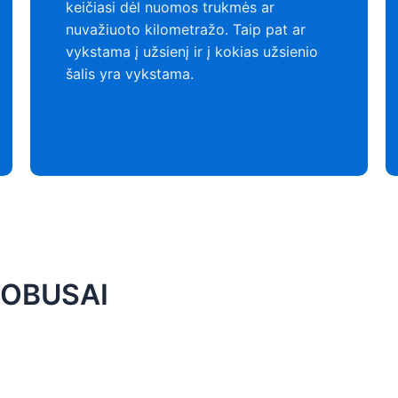
keičiasi dėl nuomos trukmės ar
nuvažiuoto kilometražo. Taip pat ar
vykstama į užsienį ir į kokias užsienio
šalis yra vykstama.
TOBUSAI