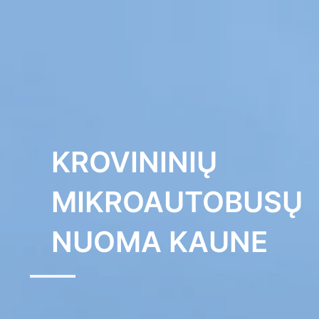
Pereiti
prie
turinio
KROVININIŲ
MIKROAUTOBUSŲ
NUOMA KAUNE