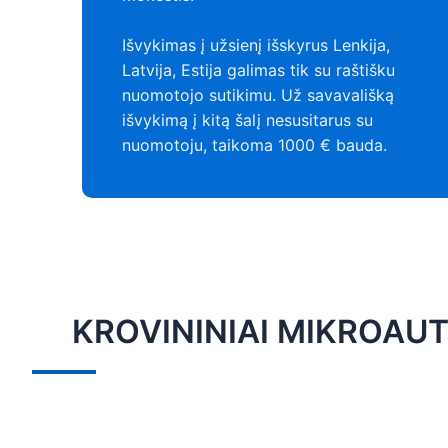
Išvykimas į užsienį išskyrus Lenkija,
Latvija, Estija galimas tik su raštišku
nuomotojo sutikimu. Už savavališką
išvykimą į kitą šalį nesusitarus su
nuomotoju, taikoma 1000 € bauda.
KROVININIAI MIKROAU