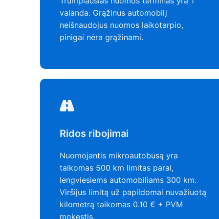
Trumpiausias nuomos terminas yra 1
valanda. Grąžinus automobilį
neišnaudojus nuomos laikotarpio,
pinigai nėra grąžinami.
Ridos ribojimai
Nuomojantis mikroautobusą yra
taikomas 500 km limitas parai,
lengviesiems automobiliams 300 km.
Viršijus limitą už papildomai nuvažiuotą
kilometrą taikomas 0.10 € + PVM
mokestis.